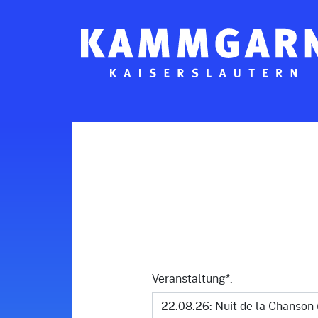
Zum Seiteninhalt
Veranstaltung*: