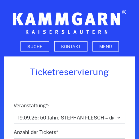
Zum Seiteninhalt
SUCHE
KONTAKT
MENÜ
Ticketreservierung
Veranstaltung*:
Anzahl der Tickets*: