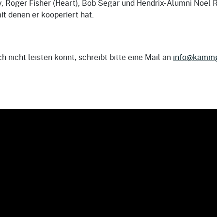
, Roger Fisher (Heart), Bob Segar und Hendrix-Alumni Noel 
it denen er kooperiert hat.
ch nicht leisten könnt, schreibt bitte eine Mail an
info@kammg