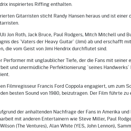
ix inspiriertes Riffing enthalten.
rierten Gitarristen sticht Randy Hansen heraus und ist einer d
arristen.
li Jon Roth, Jack Bruce, Paul Rodgers, Mitch Mitchell und B
gnis des `Vaters der Heavy Guitar` (Jimi) ab und erschafft mi
, die vom Geist von Jimi Hendrix durchflutet sind.
r Performer mit unglaublicher Tiefe, der die Fans mit seiner
rbeit und unermüdliche Perfektionierung `seines Handwerks` h
ient.
en Filmregisseur Francis Ford Coppola engagiert, um zum S
en besten Sound von 1980, beizutragen. Der Film führte zu 
ufgrund der anhaltenden Nachfrage der Fans in Amerika und 
beit mit anderen Entertainern wie Steve Miller, Paul Rodg
 Wilson (The Ventures), Alan White (YES, John Lennon), Sam