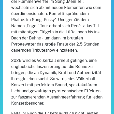
der Flammenwerfer im Song ‚Mein Teil’
wechseln sich ab mit neuen Elementen wie dem
überdimensionalen, Konfetti-sprühendem
Phallus im Song ‚Pussy‘. Und gemäß dem
Namen ‚Engel‘-Tour erhebt sich René -alias Till-
mit mächtigen Flügeln in die Lüfte, hoch bis ins
Dach der Bühne - um dann im brutalen
Pyrogewitter das große Finale der 2,5 Stunden
dauernden Tributeshow einzuleiten.
2026 wird es Völkerball erneut gelingen, eine
unglaubliche Inszenierung auf die Bühne zu
bringen, die an Dynamik, Kraft und Authentizität
ihresgleichen sucht. So wird jedes Völkerball-
Konzert mit perfektem Sound, spektakulärem
Licht und gewaltigen pyrotechnischen Effekten
zur faszinierenden Ausnahmeerfahrung für jeden
Konzertbesucher.
Falls Ihr Euch die Tickets wirklich nicht leisten