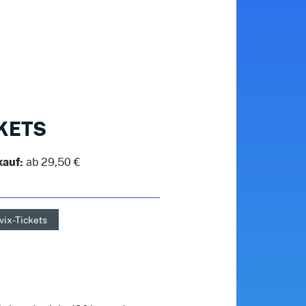
KETS
kauf:
ab 29,50 €
vix-Tickets