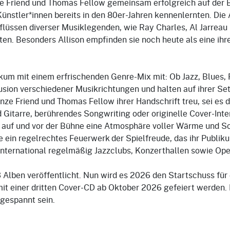
e Friend und Thomas Fellow gemeinsam erfolgreich auf der B
Künstler*innen bereits in den 80er-Jahren kennenlernten. Die
lüssen diverser Musiklegenden, wie Ray Charles, Al Jarreau 
zten. Besonders Allison empfinden sie noch heute als eine ihr
ikum mit einem erfrischenden Genre-Mix mit: Ob Jazz, Blues, 
Fusion verschiedener Musikrichtungen und halten auf ihrer S
nze Friend und Thomas Fellow ihrer Handschrift treu, sei es d
itarre, berührendes Songwriting oder originelle Cover-Inte
t auf und vor der Bühne eine Atmosphäre voller Wärme und Sou
e ein regelrechtes Feuerwerk der Spielfreude, das ihr Publiku
 international regelmäßig Jazzclubs, Konzerthallen sowie Ope
 Alben veröffentlicht. Nun wird es 2026 den Startschuss für
 mit einer dritten Cover-CD ab Oktober 2026 gefeiert werden.
 gespannt sein.