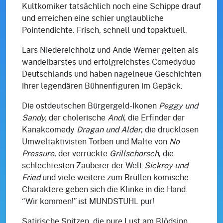
Kultkomiker tatsächlich noch eine Schippe drauf
und erreichen eine schier unglaubliche
Pointendichte. Frisch, schnell und topaktuell.
Lars Niedereichholz und Ande Werner gelten als
wandelbarstes und erfolgreichstes Comedyduo
Deutschlands und haben nagelneue Geschichten
ihrer legendären Bühnenfiguren im Gepäck.
Die ostdeutschen Bürgergeld-Ikonen
Peggy und
Sandy,
der cholerische
Andi
, die Erfinder der
Kanakcomedy
Dragan und Alder
, die drucklosen
Umweltaktivisten Torben und Malte von
No
Pressure
, der verrückte
Grillschorsch
, die
schlechtesten Zauberer der Welt
Sickroy und
Fried
und viele weitere zum Brüllen komische
Charaktere geben sich die Klinke in die Hand.
“Wir kommen!” ist MUNDSTUHL pur!
Satirische Spitzen, die pure Lust am Blödsinn